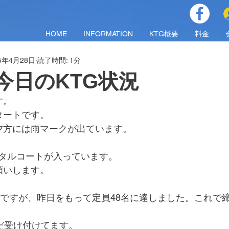
HOME
INFORMATION
KTG概要
料金
25年4月28日
読了時間: 1分
月)今日のKTG状況
す。
タートです。
夕方には雨マークが出ています。
でレンタルコートが入っています。
願いします。
会ですが、昨日をもって定員48名に達しました。これで
だ受け付けてます。