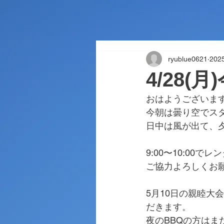
ryublue0621
20
4/28(
おはようございま
今朝は曇り空でス
日中は風が出て、
9:00〜10:00
ご協力よろしくお
5月10日の親睦大
だきます。
夜のBBQの方はま