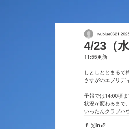
ryublue0621
20
4/23
11:55更新
しとしととまるで
さすがのエブリデ
予報では14:00
状況が変わるまで
いったんクラブハ