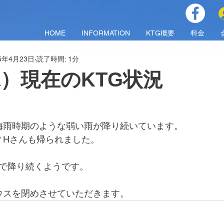
HOME
INFORMATION
KTG概要
料金
25年4月23日
読了時間: 1分
（水）現在のKTG状況
梅雨時期のような弱い雨が降り続いています。
ィHさんも帰られました。
頃まで降り続くようです。
、
ウスを閉めさせていただきます。