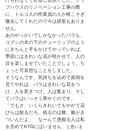
けられなくて野放し状態でした。クラ
ブハウスのリノベーション工事の際
に、トルコ人の作業員の人が根こそぎ
撤去してくれたので今は跡形もありま
せん。
あのやっかいでしかなかったバラも、
コブシの木の下のチューリップのよう
にきちんと手をかけてやっていれば、
季節にはきれいな花が咲かせて、人の
目を楽しませていたことでしょう。ち
ょっと可哀想なことをしました。
そうなんです、気持ちを込めて面倒を
見てやれば、バラはきれいな花をつ
け、人を惹きつけ、人は集まり、そし
てバラはいっそう華やぐのです。
「でもさ、いくらきれいでもやがて花
びらは散るだろ、残るのは棘、棘がき
ついんだよ」　なーんて愚痴る人は私
を含めてKTGにはいません　
と思いま