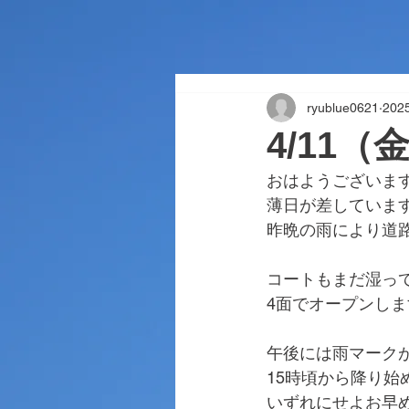
ryublue0621
20
4/11
おはようございま
薄日が差していま
昨晩の雨により道
コートもまだ湿っ
4面でオープンしま
午後には雨マーク
15時頃から降り
いずれにせよお早