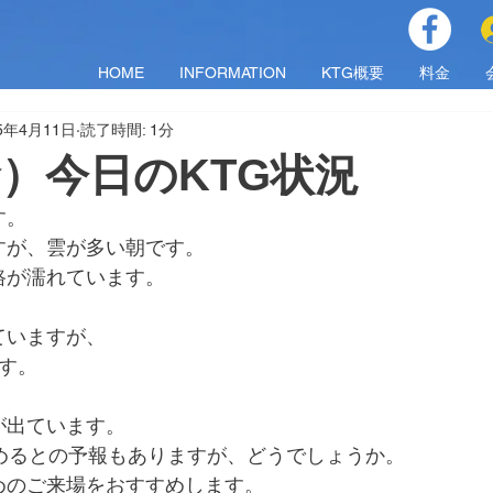
HOME
INFORMATION
KTG概要
料金
25年4月11日
読了時間: 1分
（金）今日のKTG状況
す。
すが、雲が多い朝です。
路が濡れています。
ていますが、
す。
が出ています。
始めるとの予報もありますが、どうでしょうか。
めのご来場をおすすめします。