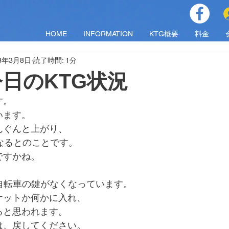
HOME
INFORMATION
KTG概要
料金
23年3月8日
読了時間: 1分
)今日のKTG状況
す。
います。
んぐんと上がり、
なるとのことです。
ですかね。
自転車の鍵がなくなっています。
ケットか何かに入れ、
ると思われます。
は、戻してください。