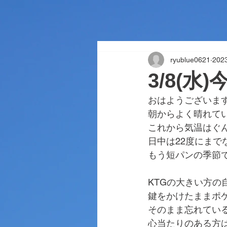
ryublue0621
20
3/8(水
おはようございま
朝からよく晴れて
これから気温はぐ
日中は22度にまで
もう短パンの季節
KTGの大きい方の
鍵をかけたままポ
そのまま忘れてい
心当たりのある方