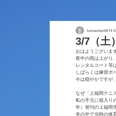
kumachan0014
3/7（
おはようございま
夜中の雨は上がり
レンタルコート等
しばらくは練習ボ
今は穏やかですが
なぜ「上福岡テニ
私の手元に箱入りの
年）発刊の上福岡
本の中で当時の体