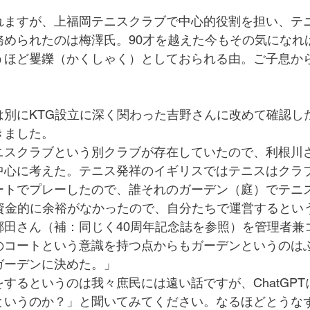
れますが、上福岡テニスクラブで中心的役割を担い、テ
務められたのは梅澤氏。90才を越えた今もその気になれ
うほど矍鑠（かくしゃく）としておられる由。ご子息か
は別にKTG設立に深く関わった吉野さんに改めて確認し
きました。
ニスクラブという別クラブが存在していたので、利根川さ
中心に考えた。テニス発祥のイギリスではテニスはクラ
ートでプレーしたので、誰それのガーデン（庭）でテニ
は資金的に余裕がなかったので、自分たちで運営するとい
郷田さん（補：同じく40周年記念誌を参照）を管理者兼
のコートという意識を持つ点からもガーデンというのは
ガーデンに決めた。」
するというのは我々庶民には遠い話ですが、ChatGP
というのか？」と聞いてみてください。なるほどとうな