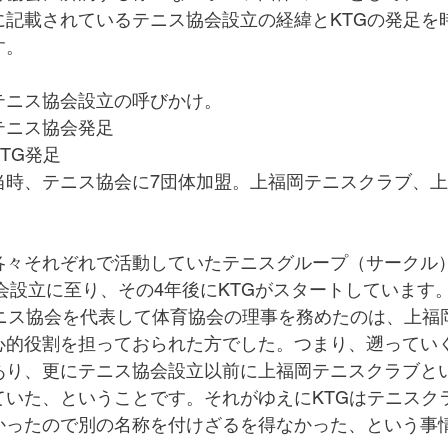
に記載されているテニス協会設立の経緯とKTGの発足を
す。
年）テニス協会設立の呼びかけ。
）テニス協会発足
KTG発足
年）当時、テニス協会に7団体加盟。上福岡テニスクラブ、
各々それぞれで活動していたテニスグループ（サークル
協会設立に至り、その4年後にKTGがスタートしています
テニス協会を代表して体育協会の理事を務めたのは、上福
心的役割を担っておられた方でした。つまり、遡っていく
あり、更にテニス協会設立以前に上福岡テニスクラブと
ていた、ということです。それがゆえにKTGはテニスク
かったので別の名称を付けざるを得なかった、という事