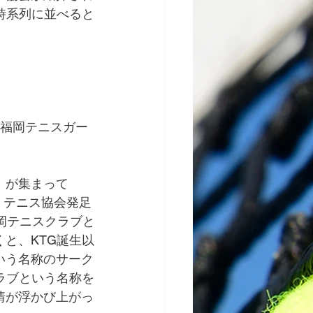
時系列に並べると
上福岡テニスガー
）が集まって
。テニス協会発足
岡テニスクラブと
と、KTG誕生以
いう名称のサーク
ラブという名称を
情が浮かび上がっ