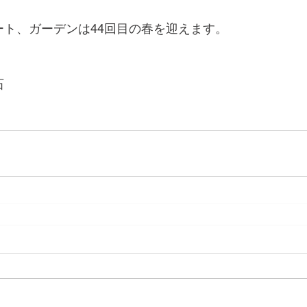
ート、ガーデンは44回目の春を迎えます。
。
石