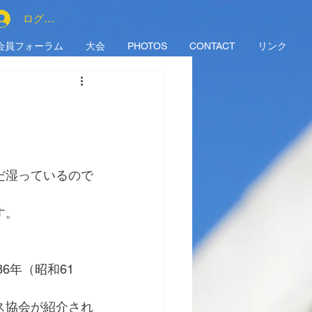
ログイン
会員フォーラム
大会
PHOTOS
CONTACT
リンク
だ湿っているので
す。
）
6年（昭和61
ス協会が紹介され