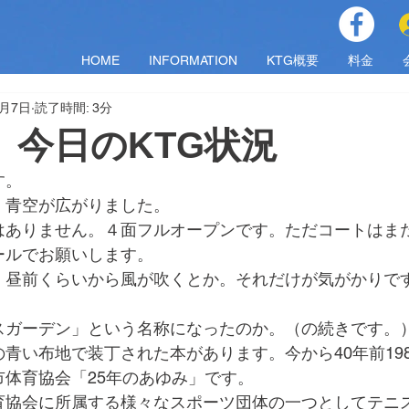
HOME
INFORMATION
KTG概要
料金
3月7日
読了時間: 3分
土）今日のKTG状況
す。
、青空が広がりました。
はありません。４面フルオープンです。ただコートはま
ールでお願いします。
、昼前くらいから風が吹くとか。それだけが気がかりで
スガーデン」という名称になったのか。（の続きです。
青い布地で装丁された本があります。今から40年前198
市体育協会「25年のあゆみ」です。
育協会に所属する様々なスポーツ団体の一つとしてテニ