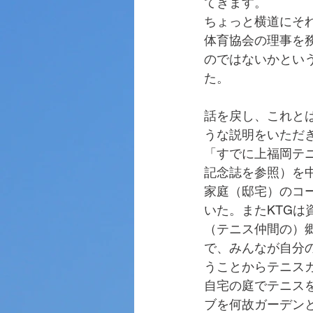
てきます。
ちょっと横道にそ
体育協会の理事を
のではないかとい
た。
話を戻し、これと
うな説明をいただ
「すでに上福岡テ
記念誌を参照）を
家庭（邸宅）のコ
いた。またKTG
（テニス仲間の）
で、みんなが自分
うことからテニス
自宅の庭でテニスを
ブを何故ガーデン