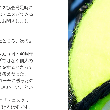
ニス協会発足時に
ばテニスができる
らお聞きしまし
たところ、次のよ
ん（補：40周年
ブではなく個人の
スをすると言って
う考えだった。
コーチに誘ったの
ふさわしい、とい
Tに「テニスクラ
ずけるはずです。