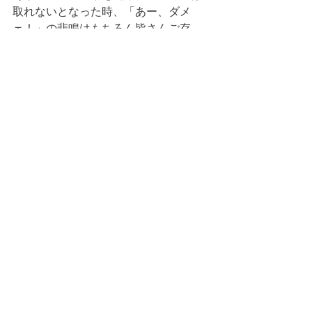
取れないとなった時、「あー、ダメ
ェ！」の悲鳴はもちろん皆さんご存
知、「小―野―！」です。（何でここ
にこの人が登場するのだろう？）
スニールを見かけたら気軽に挨拶を。
「ハイ！」「グッデイ」「コンニチ
ワ」「ゲンキ？」
お待ちしています。
本日の当番　　大石
　　　　　　　　　　　以上。