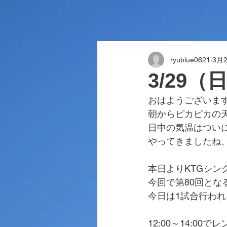
ryublue0621
3月
3/29
おはようございま
朝からピカピカの
日中の気温はついに
やってきましたね
本日よりKTGシン
今回で第80回とな
今日は1試合行われ
12:00～14:0