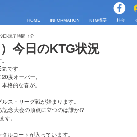
HOME
INFORMATION
KTG概要
料金
29日
読了時間: 1分
（日）今日のKTG状況
す。
天気です。
20度オーバー。
、本格的な春が。
グルス・リーグ戦が始まります。
る記念大会の頂点に立つのは誰か!?
ます。
0でレンタルコートが入っています。