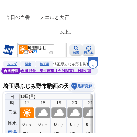
今日の当番　　ノエルと大石
　　　　　　　　　　　以上。　