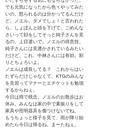
いたずらをする気にもならなかった。
でも元気になったから色々やってみた
いの。怒られるのは分かってるんだけ
ど。ノエル、ダメでしょ！と言われた
ら、しょぼんと頭を下げて、ごめんな
さいって顔をしてそっと純子さんを見
るの、上目遣いで。ノエルの得意技。
純子さんには見透かされているみたい
だけど、これ、中林さんには有効。割
りとちょろいよ。
ノエルは成長してる？　これからはい
たずらだけじゃなくて、KTGのみんな
を見習ってマナーとエチケットも勉強
するからねぇ。
今日は雨で残念。ノエルのお散歩はお
休み。みんなは家の中で素振りをして
家具や照明器具を傷つけないでね。
もうちょっと様子を見て、雨が降り始
めたら今日は帰るね。まーたねぇ。