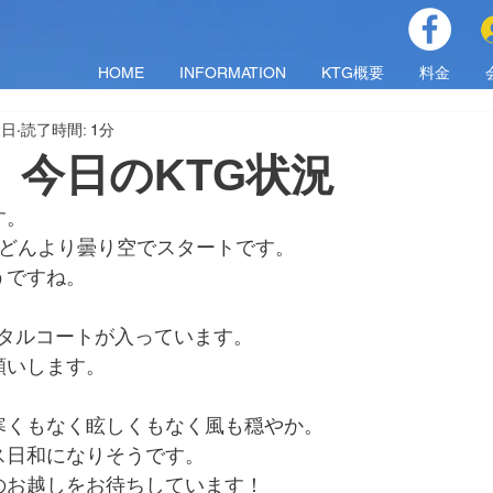
HOME
INFORMATION
KTG概要
料金
2日
読了時間: 1分
月）今日のKTG状況
す。
はどんより曇り空でスタートです。
うですね。
でレンタルコートが入っています。
願いします。
寒くもなく眩しくもなく風も穏やか。
ス日和になりそうです。
のお越しをお待ちしています！