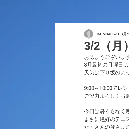
ryublue0621
3月
3/2（
おはようございま
3月最初の月曜日
天気は下り坂のよ
9:00～10:00
ご協力よろしくお
今日は暑くもなく
まさに絶好のテニ
たくさんの皆さま