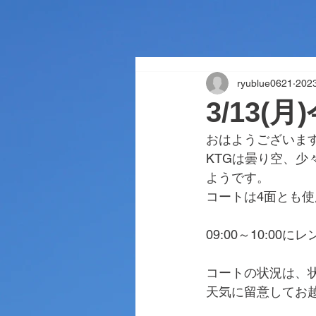
ryublue0621
20
3/13(
おはようございま
KTGは曇り空、
ようです。
コートは4面とも
09:00～10:
コートの状況は、
天気に留意してお