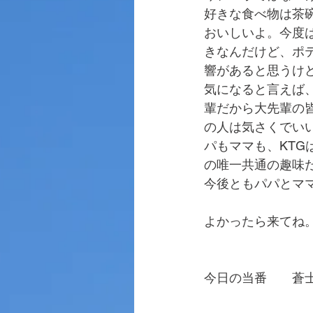
好きな食べ物は茶
おいしいよ。今度
きなんだけど、ポ
響があると思うけ
気になると言えば
輩だから大先輩の
の人は気さくでい
パもママも、KTG
の唯一共通の趣味
今後ともパパとマ
よかったら来てね
今日の当番　　蒼