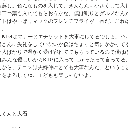
碗蒸し。色んなものを入れて、ぎんなんも小さくして入
は三つ葉も入れてもらおうかな。僕は割りとグルメなん
テトはやっぱりマックのフレンチフライが一番だ。これ
ど。
、KTGはマナーとエチケットを大事にしてるでしょ。パ
皆さんに失礼をしていないか僕はちょっと気にかかってる
い人ばかりで温かく受け容れててもらっているので僕は
はみんな優しいからKTGに入ってよかったって言ってる
だから、テニスは夫婦仲にとても大事なんだ、というこ
マをよろしくね。子どもも楽じゃないよ。
。
士くんと大石