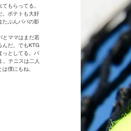
れてもらってる。
だ。ポテトも大好
はたぶんパパの影
パとママはまだ若
んだ。でもKTG
ほっとしてる。パ
よ。テニスは二人
とは僕にもね。