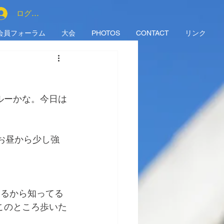
ログイン
会員フォーラム
大会
PHOTOS
CONTACT
リンク
ルーかな。今日は
お昼から少し強
てるから知ってる
このところ歩いた