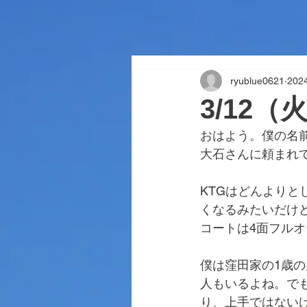
ryublue0621
20
3/12（
おはよう。僕の名
大石さんに頼まれ
KTGはどんよりと
くなるみたいだけ
コートは4面フル
僕は窪田家の1歳
人もいるよね。で
り、上手ではない