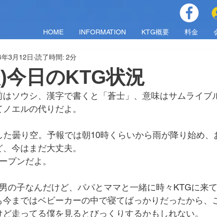
HOME
INFORMATION
KTG概要
料金
24年3月12日
読了時間: 2分
火)今日のKTG状況
前はソウシ、漢字で書くと「蒼士」、意味はサムライブ
てノエルの代りだよ。
した曇り空。予報では朝10時くらいから雨が降り始め、
ど、今はまだ大丈夫。
オープンだよ。
の男の子なんだけど、パパとママと一緒に時々KTGに来
も今まではベビーカーの中で寝てばっかりだったから、
けど走ってる僕を見るとびっくりするかもしれない。