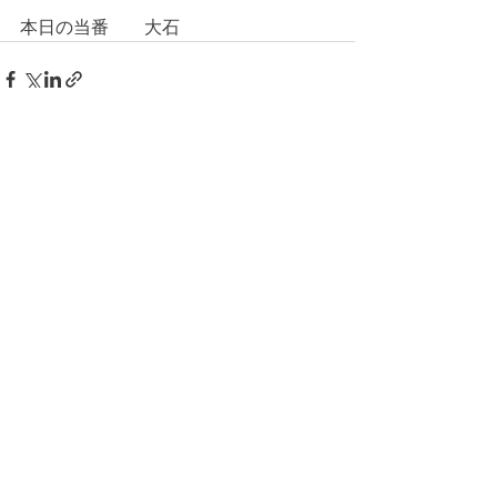
本日の当番　　大石
コメント
コメントを追加…
© 2026 上福岡テニスガーデンで作
成されたホームページです。