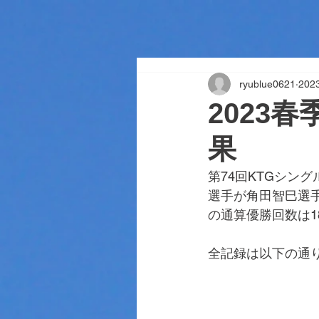
ryublue0621
20
2023
果
第74回KTGシン
選手が角田智巳選手
の通算優勝回数は1
全記録は以下の通