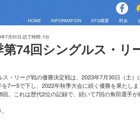
HOME
INFORMATION
KTG概要
料金
23年7月31日
読了時間: 1分
春季第74回シングルス・リ
グルス・リーグ戦の優勝決定戦は、2023年7月30日（土
を7ー5で下し、2022年秋季大会に続く優勝を果たし
8回。これは歴代2位の記録で、続いて7回の角田選手が
り。