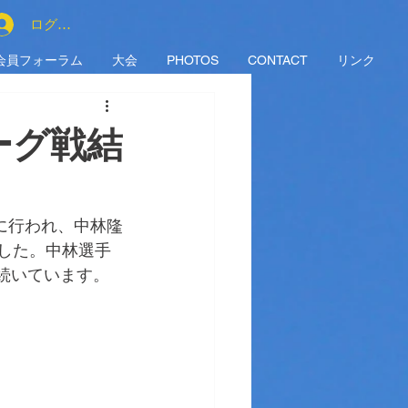
ログイン
会員フォーラム
大会
PHOTOS
CONTACT
リンク
ーグ戦結
）に行われ、中林隆
ました。中林選手
続いています。