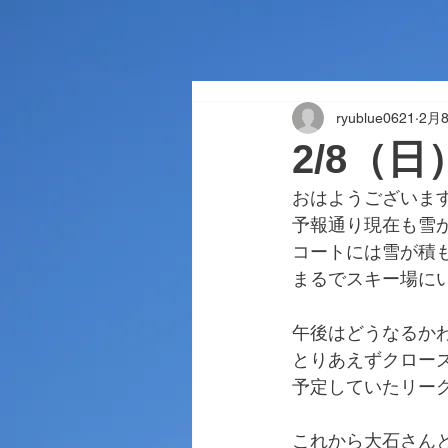
ryublue0621
2月
2/8（
おはようございま
予報通り現在も雪
コートには雪が積
まるでスキー場に
午後はどうなるか
とりあえずクロー
予定していたリー
これから大石さん