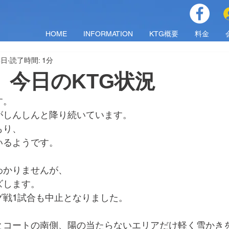
HOME
INFORMATION
KTG概要
料金
8日
読了時間: 1分
日）今日のKTG状況
す。
がしんしんと降り続いています。
もり、
いるようです。
わかりませんが、
ズします。
グ戦1試合も中止となりました。
とコートの南側、陽の当たらないエリアだけ軽く雪かき