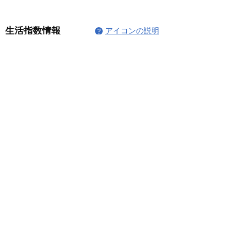
コメント
コメントが読み込まれませんでした。
技術的な問題があったようです。お手数ですが、
再度接続するか、ページを再読み込みしてださ
い。