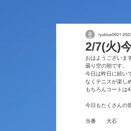
ryublue0621
20
2/7(火
おはようございま
曇り空の朝です。
今日は昨日に続い
なくテニスが楽し
もちろんコートは
今日もたくさんの
当番　　大石
　　　　　　　　