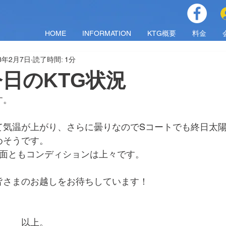
HOME
INFORMATION
KTG概要
料金
23年2月7日
読了時間: 1分
)今日のKTG状況
す。
て気温が上がり、さらに曇りなのでSコートでも終日太
めそうです。
4面ともコンディションは上々です。
皆さまのお越しをお待ちしています！
　　　以上。　