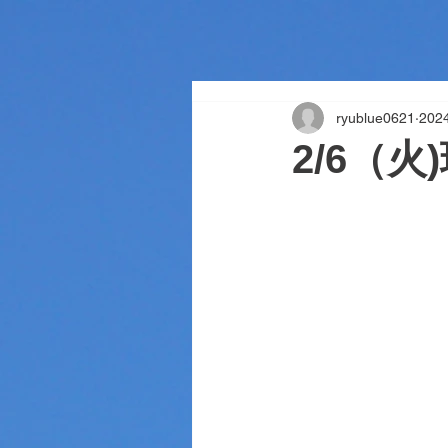
ryublue0621
20
2/6（火