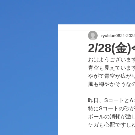
ryublue0621
20
2/28(
おはようございま
青空も見えていま
やがて青空が広が
風も穏やかそうな
昨日、Sコートと
特にSコートの砂
ボールの消耗が激
ケガも心配ですし