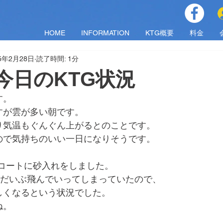
HOME
INFORMATION
KTG概要
料金
25年2月28日
読了時間: 1分
金)今日のKTG状況
す。
すが雲が多い朝です。
り気温もぐんぐん上がるとのことです。
ので気持ちのいい一日になりそうです。
Aコートに砂入れをしました。
がだいぶ飛んでいってしまっていたので、
しくなるという状況でした。
ね。