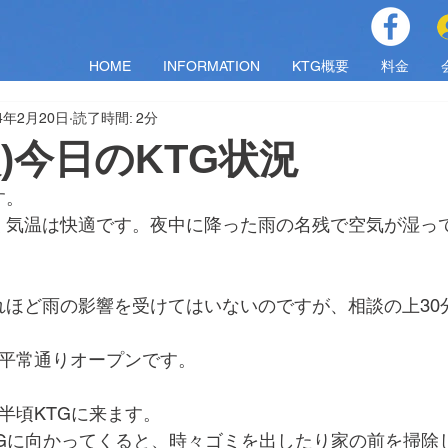
HOME
INFORMATION
KTG概要
料金
24年2月20日
読了時間: 2分
火)今日のKTG状況
す。
く気温は快適です。夜中に降った雨の名残で空気が湿っ
れほど雨の影響を受けてはいないのですが、相談の上30
は平常通りオープンです。
半頃KTGに来ます。
TGに向かってくると、時々ゴミを出したり家の前を掃除