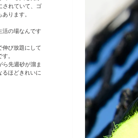
にされていて、ゴ
もあります。
生活の場なんです
で伸び放題にして
です。
がら先週砂が溜ま
なるほどきれいに