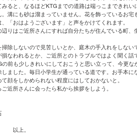
てみると、なるほどKTGまでの道路は端っこまできれい
ん。溝にも砂は溜まっていません。花を飾っているお宅
は、「おはようございます」と声をかけてくれます。
の辺りはご近所さんにすれば自分たちが住んでいる町、
を掃除しないので見苦しいとか、庭木の手入れをしない
が損なわれるとか、ご近所とのトラブルではよく聞く話
TGの前も少しきれいにしておこうと思い立って、今更な
除しました。毎日小学生が通っている道です。お手本に
めて顔をしかめられない程度にはしておかないと。
るご近所さんに会ったら私から挨拶をしよう。
石
　　　以上。　