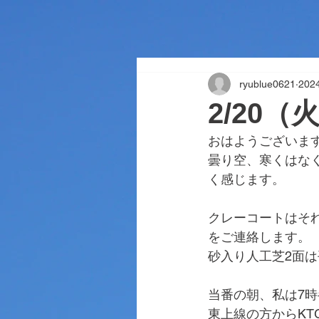
ryublue0621
20
2/20（
おはようございま
曇り空、寒くはな
く感じます。
クレーコートはそ
をご連絡します。
砂入り人工芝2面
当番の朝、私は7時
東上線の方からK