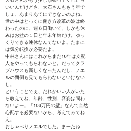
大石さんがもう少し頑張ってくれたら
いいんだけどさ、大石さんももう年で
しょ、あまりあてにできないのよね。
世の中はとっくに働き方改革の波は終
わったのに、週６日働いて、しかも休
みはお盆の１日と年末年始だけ。ゆっ
くりできる連休なんてないよ。たまに
は気分転換が必要だよ。
中林さんにはこれからまだ10年は支配
人をやってもらわないと。だってクラ
ブハウスも新しくなったんだし、ノエ
ルの面倒も見てもらわないといけない
し。
ということでぇ、だれかいい人がいた
ら教えてね、年齢、性別、容姿は問わ
ないよー。「103万円の壁」なんて全然
心配する必要ないから、考えてみてね
え。
おしゃべりノエルでした。まーたね