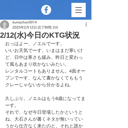
kumachan0014
2025年2月12日
読了時間: 2分
2/12(水)今日のKTG状況
おっはよー、ノエルでーす。
いいお天気でーす。いまはまだ寒いけ
ど、日中は寒さも緩み、昨日と変わっ
て風もあまり吹かないみたい。
レンタルコートもありません。4面オー
プンでーす、なんて書かなくてももう
クレーじゃないから分かるよね。
久しぶり。ノエルはもう6歳になってま
ーす。
それで、なぜ今日登場したかというと
ね、大石さんが書くネタが無いってい
うから仕方なく来たのと、それと誰か