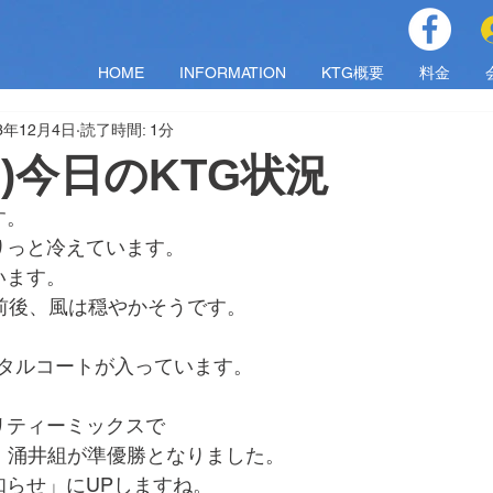
HOME
INFORMATION
KTG概要
料金
23年12月4日
読了時間: 1分
月)今日のKTG状況
す。
りっと冷えています。
います。
前後、風は穏やかそうです。
でレンタルコートが入っています。
リティーミックスで
・涌井組が準優勝となりました。
知らせ」にUPしますね。