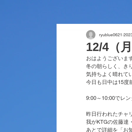
ryublue0621
20
12/4（
おはようございま
冬の朝らしく、き
気持ちよく晴れて
今日も日中は15度
9:00～10:00
昨日行われたチャ
我がKTGの佐藤達
あとで詳細を「お