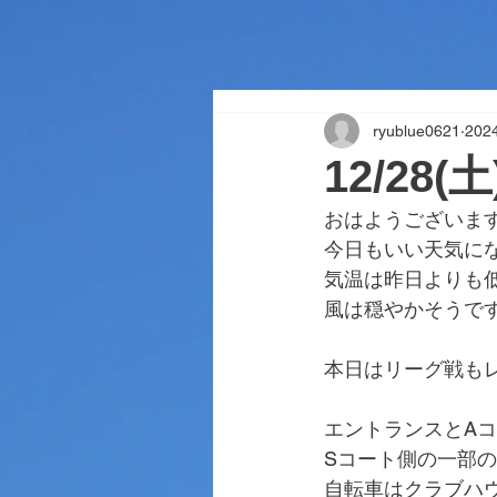
ryublue0621
202
12/28
おはようございま
今日もいい天気に
気温は昨日よりも
風は穏やかそうで
本日はリーグ戦も
エントランスとA
Sコート側の一部
自転車はクラブハ