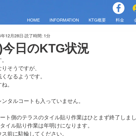
HOME
INFORMATION
KTG概要
料金
4年12月28日
読了時間: 1分
(土)今日のKTG状況
す。
なりそうですが、
低くなるようです。
すね。
レンタルコートも入っていません。
コート側のテラスのタイル貼り作業はひとまず終了しま
のタイル貼り作業は年明けになります。
ウス前に駐輪してください。