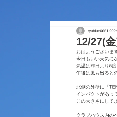
ryublue0621
202
12/27
おはようございま
今日もいい天気に
気温は昨日より5
午後は風も出ると
北側の外壁に「TE
インパクトがあっ
この大きさにして
クラブハウス内の