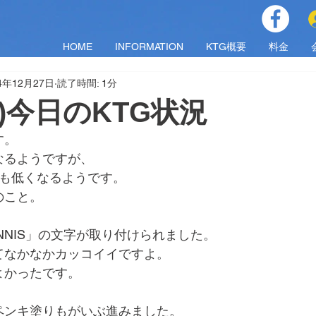
HOME
INFORMATION
KTG概要
料金
4年12月27日
読了時間: 1分
(金)今日のKTG状況
す。
なるようですが、
度も低くなるようです。
のこと。
NNIS」の文字が取り付けられました。
てなかなかカッコイイですよ。
よかったです。
ペンキ塗りもがいぶ進みました。