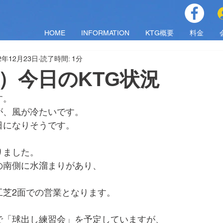
HOME
INFORMATION
KTG概要
料金
2年12月23日
読了時間: 1分
(金）今日のKTG状況
す。
が、風が冷たいです。
日になりそうです。
りました。
の南側に水溜まりがあり、
工芝2面での営業となります。
:00で「球出し練習会」を予定していますが、