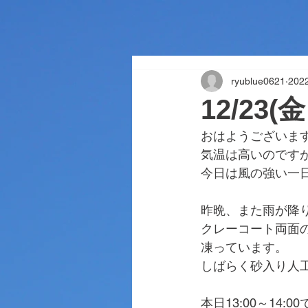
ryublue0621
202
12/23
おはようございま
気温は高いのです
今日は風の強い一
昨晩、また雨が降
クレーコート両面
凍っています。
しばらく砂入り人
本日13:00～14