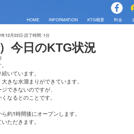
HOME
INFORMATION
KTG概要
料金
2年12月22日
読了時間: 1分
(木）今日のKTG状況
日
す。
り続いています。
、大きな水溜まりができています。
ージできないのですが、
かくなるとのことです。
から約1時間後にオープンします。
ていただきます。