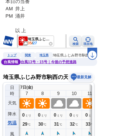
本日の当番　
AM  井上
PM  涌井
　　以 上