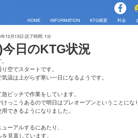
HOME
INFORMATION
KTG概要
料金
4年12月13日
読了時間: 1分
(金)今日のKTG状況
す。
曇り空でスタートです。
で気温は上がらず寒い一日になるようです。
て急ピッチで作業をしています。
がけっこうあるので明日はプレオープンということにな
使用できるようになりました。
ニューアルするにあたり、
ルを見直しています。