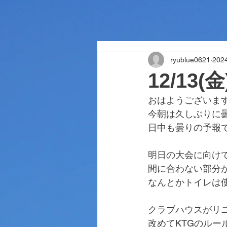
ryublue0621
202
12/13
おはようございま
今朝は久しぶりに
日中も曇りの予報
明日の大会に向け
間に合わない部分
なんとかトイレは
クラブハウスがリ
改めてKTGのルー