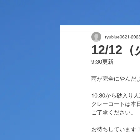
ryublue0621
202
12/12
9:30更新
雨が完全にやんだ
10:30から砂入
クレーコートは本
ご了承ください。
お待ちしています