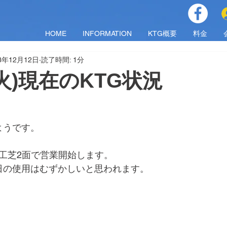
HOME
INFORMATION
KTG概要
料金
3年12月12日
読了時間: 1分
（火)現在のKTG状況
ようです。
り人工芝2面で営業開始します。
日の使用はむずかしいと思われます。
！