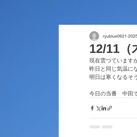
ryublue0621
202
12/1
現在雲つています
昨日と同じ気温に
明日は寒くなるそ
今日の当番　中田