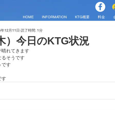
HOME
INFORMATION
KTG概要
料金
5年12月11日
読了時間: 1分
1（木）今日のKTG状況
が晴れてきます
なるそうです
うです
です