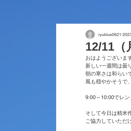
ryublue0621
202
12/11
おはようございま
新しい一週間は曇
朝の寒さは和らい
風も穏やかそうで
9:00～10:00
そして今日は精米
ご協力していただけ