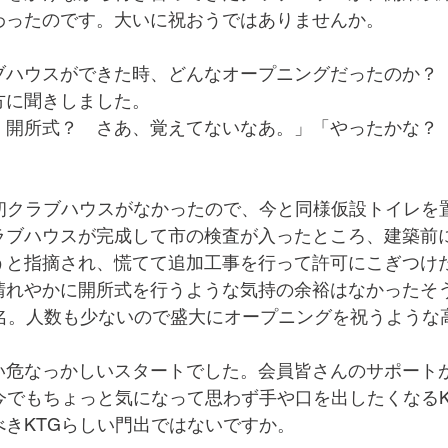
わったのです。大いに祝おうではありませんか。
ブハウスができた時、どんなオープニングだったのか？
方に聞きしました。
　開所式？　さあ、覚えてないなあ。」「やったかな？
当初クラブハウスがなかったので、今と同様仮設トイレを
ラブハウスが完成して市の検査が入ったところ、建築前
うと指摘され、慌てて追加工事を行って許可にこぎつけ
晴れやかに開所式を行うような気持の余裕はなかったそ
数名。人数も少ないので盛大にオープニングを祝うような
い危なっかしいスタートでした。会員皆さんのサポート
今でもちょっと気になって思わず手や口を出したくなるK
べきKTGらしい門出ではないですか。