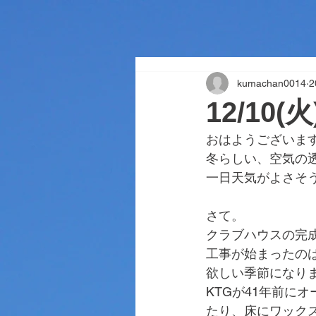
kumachan0014
2
12/10
おはようございま
冬らしい、空気の
一日天気がよさそ
さて。
クラブハウスの完
工事が始まったの
欲しい季節になり
KTGが41年前に
たり、床にワック