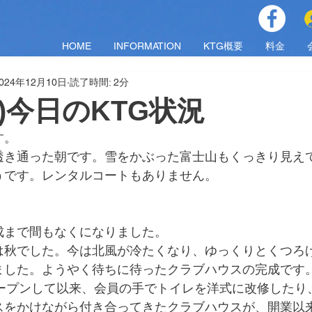
HOME
INFORMATION
KTG概要
料金
024年12月10日
読了時間: 2分
(火)今日のKTG状況
す。
透き通った朝です。雪をかぶった富士山もくっきり見え
うです。レンタルコートもありません。
成まで間もなくになりました。
は秋でした。今は北風が冷たくなり、ゆっくりとくつろ
ました。ようやく待ちに待ったクラブハウスの完成です
オープンして以来、会員の手でトイレを洋式に改修したり
スをかけながら付き合ってきたクラブハウスが、開業以