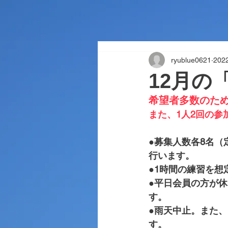
ryublue0621
202
12月の
希望者多数のため
また、1人2回の参
●募集人数各8名
行います。
●1時間の練習を
●平日会員の方が休
す。
●雨天中止。また
す。