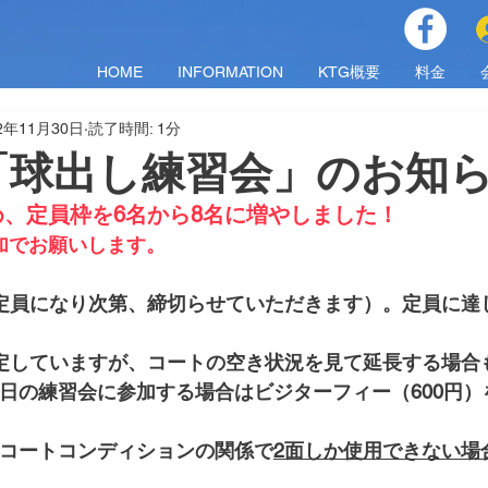
HOME
INFORMATION
KTG概要
料金
2年11月30日
読了時間: 1分
「球出し練習会」のお知
、定員枠を6名から8名に増やしました！
加でお願いします。
（定員になり次第、締切らせていただきます）。定員に達
想定していますが、コートの空き状況を見て延長する場合
日の練習会に参加する場合はビジターフィー（600円）
、コートコンディションの関係で
2面しか使用できない場