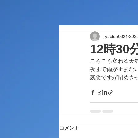
ryublue0621
20
12時3
ころころ変わる天
夜まで雨が止まな
残念ですが閉めさ
コメント