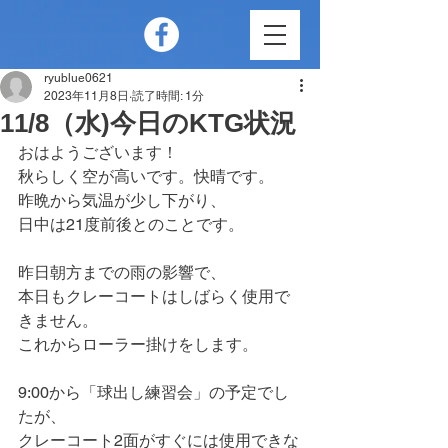
ryublue0621
2023年11月8日
読了時間: 1分
11/8（水)今日のKTG状況
おはようございます！
秋らしく空が高いです。快晴です。
昨晩から気温が少し下がり、
日中は21度前後とのことです。
昨日朝方までの雨の影響で、
本日もクレーコートはしばらく使用で
きません。
これからローラー掛けをします。
9:00から「球出し練習会」の予定でし
たが、
クレーコート2面がすぐには使用できな