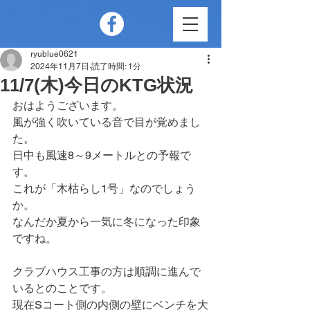
ryublue0621
2024年11月7日
読了時間: 1分
11/7(木)今日のKTG状況
おはようございます。
風が強く吹いている音で目が覚めまし
た。
日中も風速8～9メートルとの予報で
す。
これが「木枯らし1号」なのでしょう
か。
なんだか夏から一気に冬になった印象
ですね。
クラブハウス工事の方は順調に進んで
いるとのことです。
現在Sコート側の内側の壁にベンチを大