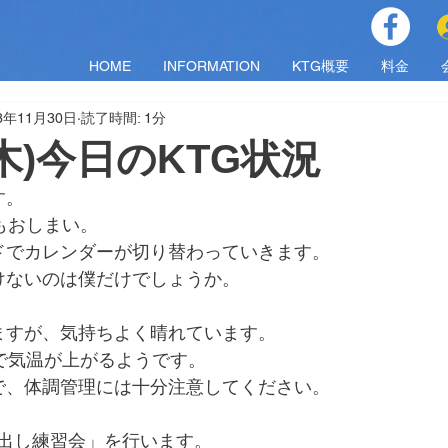
HOME
INFORMATION
KTG概要
料金
3年11月30日
読了時間: 1分
（木)今日のKTG状況
す。
もおしまい。
ドでカレンダーが切り替わっていきます。
けないのは僕だけでしょうか。
ますが、気持ちよく晴れています。
で気温が上がるようです。
で、体調管理には十分注意してください。
で「球出し練習会」を行います。