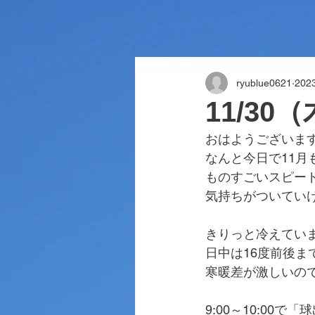
ryublue0621
202
11/30
おはようございま
なんと今日で11月
ものすごいスピー
気持ちがついてい
きりっと冷えてい
日中は16度前後ま
寒暖差が激しいの
9:00～10:00