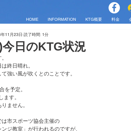
HOME
INFORMATION
KTG概要
料金
4年11月23日
読了時間: 1分
(土)今日のKTG状況
す。
日は終日晴れ。
して強い風が吹くとのことです。
試合を予定。
します。
ありません。
では市スポーツ協会主催の
レンジ教室」が行われるのですが、