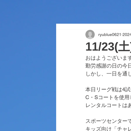
ryublue0621
202
11/23
おはようございま
勤労感謝の日の今
しかし、一日を通
本日リーグ戦は4
C・Sコートを使用
レンタルコートは
スポーツセンター
キッズ向け「チャ