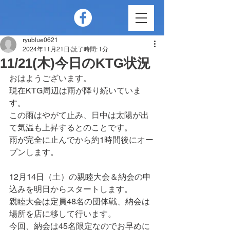
ryublue0621
2024年11月21日
読了時間: 1分
11/21(木)今日のKTG状況
おはようございます。
現在KTG周辺は雨が降り続いていま
す。
この雨はやがて止み、日中は太陽が出
て気温も上昇するとのことです。
雨が完全に止んでから約1時間後にオー
プンします。
12月14日（土）の親睦大会＆納会の申
込みを明日からスタートします。
親睦大会は定員48名の団体戦、納会は
場所を店に移して行います。
今回、納会は45名限定なのでお早めに