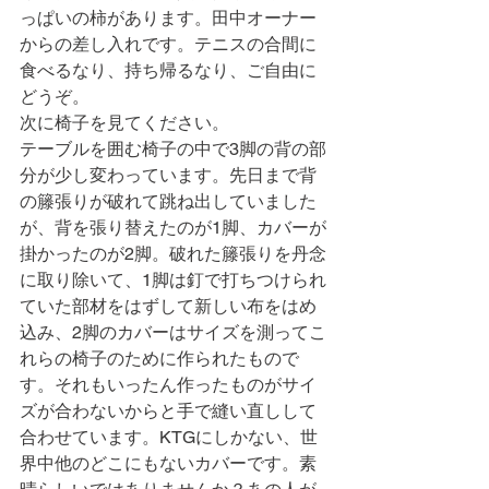
っぱいの柿があります。田中オーナー
からの差し入れです。テニスの合間に
食べるなり、持ち帰るなり、ご自由に
どうぞ。
次に椅子を見てください。
テーブルを囲む椅子の中で3脚の背の部
分が少し変わっています。先日まで背
の籐張りが破れて跳ね出していました
が、背を張り替えたのが1脚、カバーが
掛かったのが2脚。破れた籐張りを丹念
に取り除いて、1脚は釘で打ちつけられ
ていた部材をはずして新しい布をはめ
込み、2脚のカバーはサイズを測ってこ
れらの椅子のために作られたもので
す。それもいったん作ったものがサイ
ズが合わないからと手で縫い直しして
合わせています。KTGにしかない、世
界中他のどこにもないカバーです。素