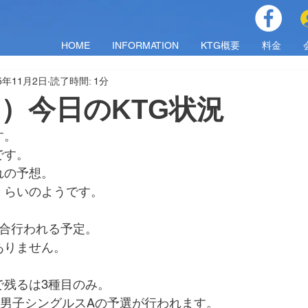
HOME
INFORMATION
KTG概要
料金
25年11月2日
読了時間: 1分
（日）今日のKTG状況
す。
です。
れの予想。
くらいのようです。
試合行われる予定。
ありません。
で残るは3種目のみ。
と男子シングルスAの予選が行われます。