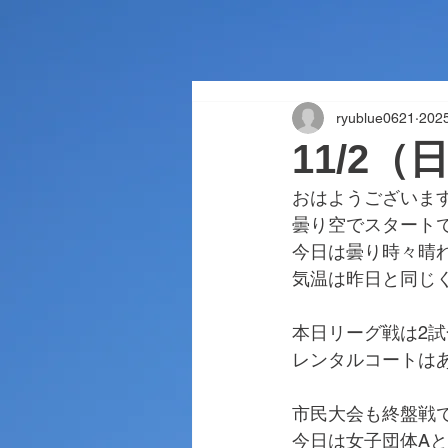
ryublue0621
20
11/2
おはようございま
曇り空でスタート
今日は曇り時々晴
気温は昨日と同じ
本日リーグ戦は2
レンタルコートは
市民大会も終盤戦
今日は女子団体A