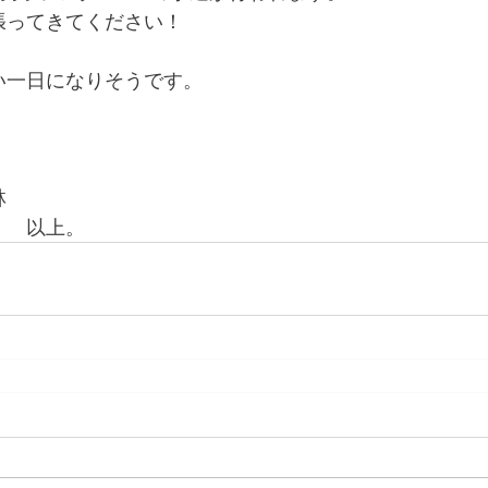
張ってきてください！
い一日になりそうです。
！
林
　　以上。