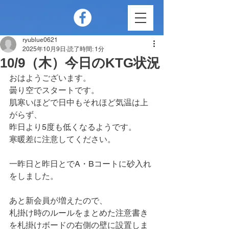
ryublue0621
2025年10月9日
読了時間: 1分
10/9（木）今日のKTG状況
おはようございます。
曇り空でスタートです。
肌寒いほどで日中もそれほど気温は上
がらず、
昨日より5度も低くなるようです。
寒暖差に注意してください。
一昨日と昨日とでA・Bコートに砂入れ
をしました。
あと新会員が増えたので、
札掛け時のルールをまとめた注意書き
を札掛けボードの右側の壁に設置しま