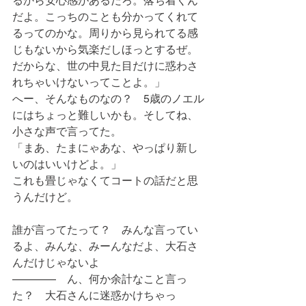
るから安心感があるだろ。落ち着くん
だよ。こっちのことも分かってくれて
るってのかな。周りから見られてる感
じもないから気楽だしほっとするぜ。
だからな、世の中見た目だけに惑わさ
れちゃいけないってことよ。」
へー、そんなものなの？　5歳のノエル
にはちょっと難しいかも。そしてね、
小さな声で言ってた。
「まあ、たまにゃあな、やっぱり新し
いのはいいけどよ。」
これも畳じゃなくてコートの話だと思
うんだけど。
誰が言ってたって？　みんな言ってい
るよ、みんな、みーんなだよ、大石さ
んだけじゃないよ　
————　ん、何か余計なこと言っ
た？　大石さんに迷惑かけちゃっ