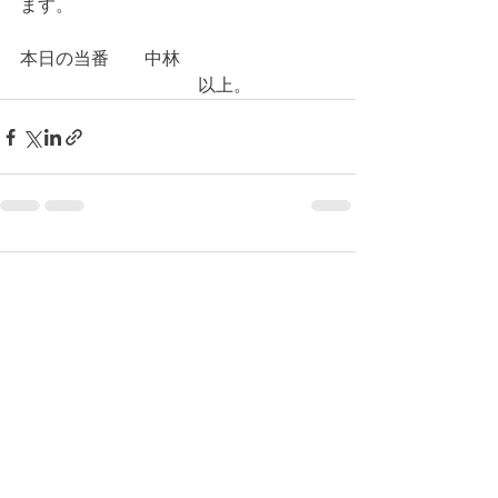
ます。
本日の当番　　中林
　　　　　　　　　　以上。
コメント
コメントを追加…
© 2026 上福岡テニスガーデンで作
成されたホームページです。