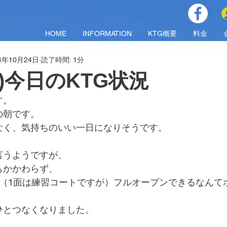
HOME
INFORMATION
KTG概要
料金
4年10月24日
読了時間: 1分
(木)今日のKTG状況
す。
の朝です。
なく、気持ちのいい一日になりそうです。
言うようですが、
もかかわらず、
で（1面は練習コートですが）フルオープンできるなんて
ひとつなくなりました。