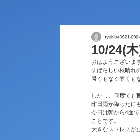
ryublue0621
202
10/24
おはようございま
すばらしい秋晴れ
暑くもなく寒くも
しかし、何度でも
昨日雨が降ったに
今日は朝から4面
ことです。
大きなストレスが