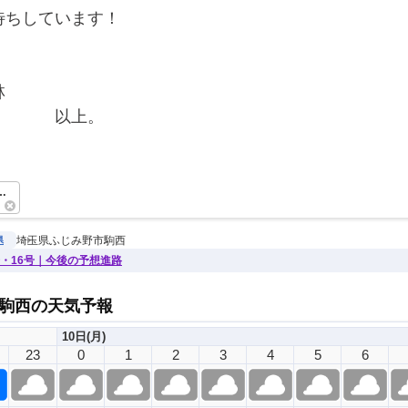
待ちしています！
林
　　　　以上。