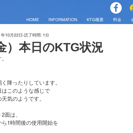
HOME
INFORMATION
KTG概要
料金
1年10月22日
読了時間: 1分
2（金）本日のKTG状況
す。
弱く降ったりしています。
日はこのような感じで
の天気のようです。
ト2面は、
から1時間後の使用開始を
。