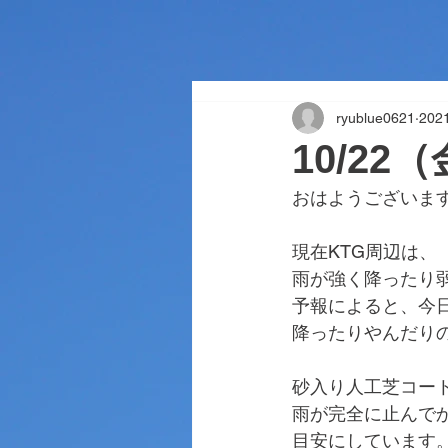
ryublue0621
202
10/2
おはようございま
現在KTG周辺は、
雨が強く降ったり
予報によると、今
降ったりやんだり
砂入り人工芝コー
雨が完全に止んで
目安にしています