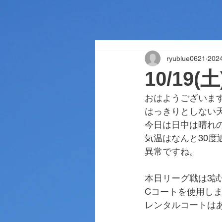
ryublue0621
202
10/19
おはようございま
はっきりとしない
今日は日中は晴れ
気温はなんと30度
異常ですね。
本日リーグ戦は3
Cコートを使用し
レンタルコートは