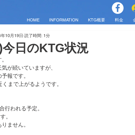
HOME
INFORMATION
KTG概要
料金
4年10月19日
読了時間: 1分
(土)今日のKTG状況
す。
天気が続いていますが、
の予報です。
近くまで上がるようです。
試合行われる予定。
ます。
ありません。