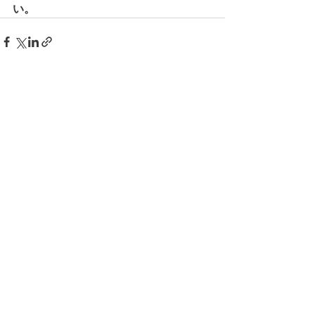
い。
コメント
コメントを追加…
© 2026 上福岡テニスガーデンで作
成されたホームページです。