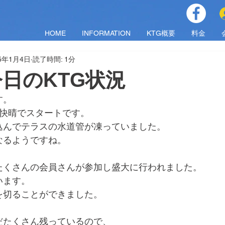
HOME
INFORMATION
KTG概要
料金
25年1月4日
読了時間: 1分
)今日のKTG状況
す。
は快晴でスタートです。
込んでテラスの水道管が凍っていました。
なるようですね。
たくさんの会員さんが参加し盛大に行われました。
います。
を切ることができました。
だたくさん残っているので、