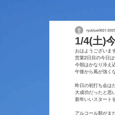
ryublue0621
20
1/4(土
おはようございま
営業2日目の今日
今朝はかなり冷え
午後から風が強く
昨日の初打ち会は
大成功だったと思
新年いいスタート
アルコール類がま