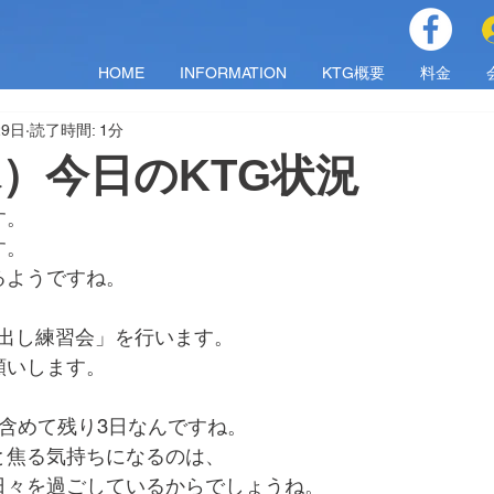
HOME
INFORMATION
KTG概要
料金
29日
読了時間: 1分
（木）今日のKTG状況
す。
す。
るようですね。
で「球出し練習会」を行います。
願いします。
含めて残り3日なんですね。
と焦る気持ちになるのは、
日々を過ごしているからでしょうね。