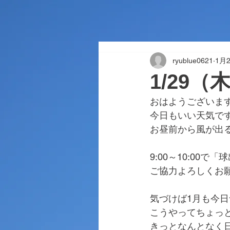
ryublue0621
1月
1/29
おはようございま
今日もいい天気で
お昼前から風が出
9:00～10:00
ご協力よろしくお
気づけば1月も今日
こうやってちょっ
きっとなんとなく